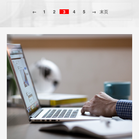
←
1
2
3
4
5
→
末页